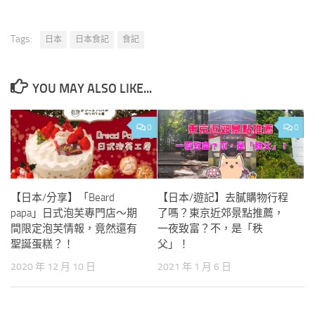
Tags:
日本
日本食記
食記
YOU MAY ALSO LIKE...
0
0
【日本/分享】「Beard
【日本/遊記】去膩購物行程
papa」日式泡芙專門店～期
了嗎？東京近郊景點推薦，
間限定泡芙情報，竟然還有
一夜致富？不，是「秩
聖誕蛋糕？！
父」！
2020 年 12 月 10 日
2021 年 1 月 6 日