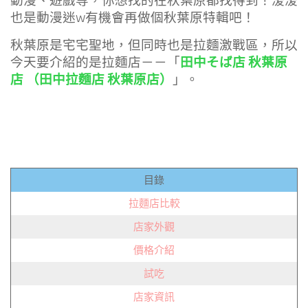
動漫、遊戲等，你想找的在秋葉原都找得到！湲湲
也是動漫迷w有機會再做個秋葉原特輯吧！
秋葉原是宅宅聖地，但同時也是拉麵激戰區，所以
田中そば店 秋葉原
今天要介紹的是拉麵店－－「
店 （田中拉麵店 秋葉原店）
」。
目錄
拉麵店比較
店家外觀
價格介紹
試吃
店家資訊