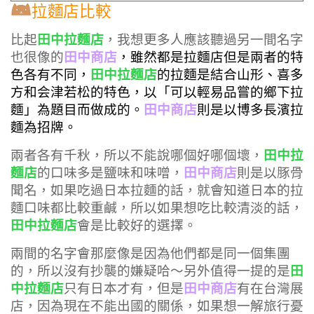
拉麵店比較
田中拉麵店
比起
，我想更多人應該聽過另一間名字
田中商店
也很像的
，雖然都是拉麵店但是兩者的特
田中拉麵店
色各有不同，
的拉麵是結合山形、喜多
方和会津若松的特色，以「可以輕易品嘗的鄉下拉
田中商店
麵」為題目而做成的。
則是以博多長濱拉
麵為招牌。
田中拉
兩者各有千秋，所以不能說哪個好哪個壞，
麵店
田中商店
的口味多是鹽味和味噌，
則是以豚骨
聞名，如果吃過日本拉麵的話，就會知道日本的拉
麵口味都比較重鹹，所以如果想吃比較清淡的話，
田中拉麵店
會是比較好的選擇。
兩間的名字會那麼像是因為他們都是同一個集團
田
的，所以沒有抄襲的嫌疑哈～另外值得一提的是
中拉麵店
田中商店
只有日本才有，但是
有在台灣展
店，因為現在不能出國的關係，如果想一解旅行憂