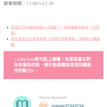
營業時間：11:00～21:30
湲湲日日的貓咪變成Line貼圖了！塔貝喵動來動去（日常
篇）
說到湲湲日日就是食物！好想吃草莓甜點，草莓控必備貼
圖
↓↓
Like Coin新功能上線囉！如果這篇文對
你有幫助的話，順手點個讚就是我持續創
作的動力♥
↓↓