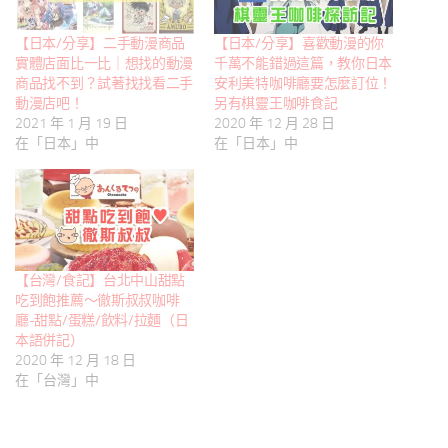
【日本/分享】二手動漫商品
【日本/分享】喜歡動漫的你
實體店面比一比｜想找的動漫
千萬不能錯過這篇，教你日本
商品找不到？試著找找看二手
安利美特咖啡廳要怎麼訂位！
動漫店吧！
另有棋靈王咖啡食記
2021 年 1 月 19 日
2020 年 12 月 28 日
在「日本」中
在「日本」中
【台灣/食記】台北中山甜點
吃到飽推薦～徹斯叔叔咖啡
廳-甜點/蛋糕/飲料/拉麵（日
本語併記）
2020 年 12 月 18 日
在「台灣」中