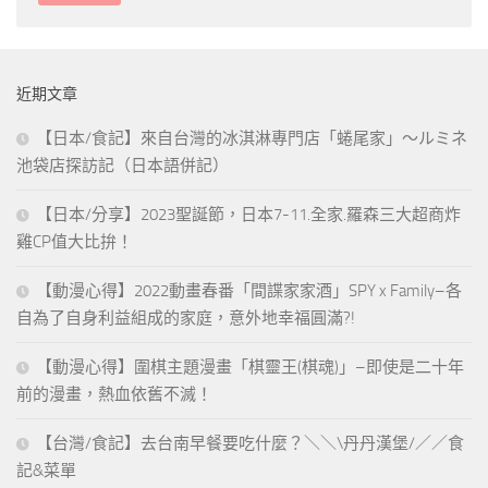
近期文章
【日本/食記】來自台灣的冰淇淋專門店「蜷尾家」～ルミネ
池袋店探訪記（日本語併記）
【日本/分享】2023聖誕節，日本7-11.全家.羅森三大超商炸
雞CP值大比拚！
【動漫心得】2022動畫春番「間諜家家酒」SPY x Family–各
自為了自身利益組成的家庭，意外地幸福圓滿?!
【動漫心得】圍棋主題漫畫「棋靈王(棋魂)」–即使是二十年
前的漫畫，熱血依舊不滅！
【台灣/食記】去台南早餐要吃什麼？＼＼\丹丹漢堡/／／食
記&菜單