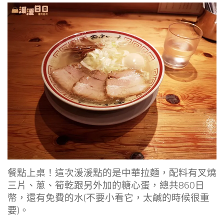
餐點上桌！這次湲湲點的是中華拉麵，配料有叉燒
三片、蔥、筍乾跟另外加的糖心蛋，總共860日
幣，還有免費的水(不要小看它，太鹹的時候很重
要)。