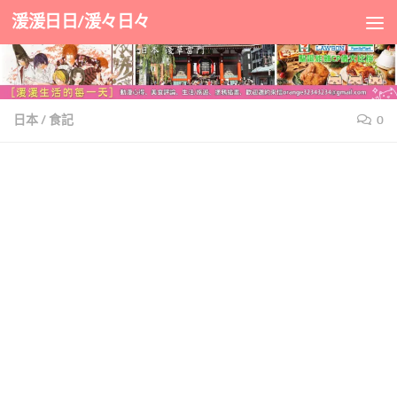
湲湲日日/湲々日々
Skip to content
日本
/
食記
0