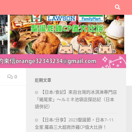
0
近期文章
【日本/食記】來自台灣的冰淇淋專門店
「蜷尾家」～ルミネ池袋店探訪記（日本
語併記）
【日本/分享】2023聖誕節，日本7-11.
全家.羅森三大超商炸雞CP值大比拚！