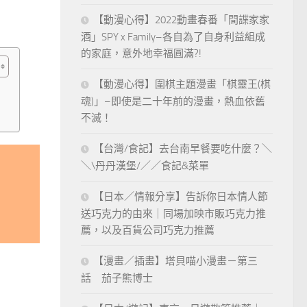
【動漫心得】2022動畫春番「間諜家家
酒」SPY x Family–各自為了自身利益組成
的家庭，意外地幸福圓滿?!
【動漫心得】圍棋主題漫畫「棋靈王(棋
魂)」–即使是二十年前的漫畫，熱血依舊
不滅！
【台灣/食記】去台南早餐要吃什麼？＼
＼\丹丹漢堡/／／食記&菜單
【日本／情報分享】告訴你日本情人節
送巧克力的由來｜同場加映市販巧克力推
薦，以及百貨公司巧克力推薦
【漫畫／插畫】塔貝喵小漫畫－第三
話 茄子熊博士