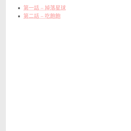
第一話 – 掉落星球
第二話 – 吃飽飽