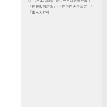
【日本/遊記】東京一日遊散策推薦｜
「神樂坂商店街」/「毘沙門天善國寺」/
「東京大神社」